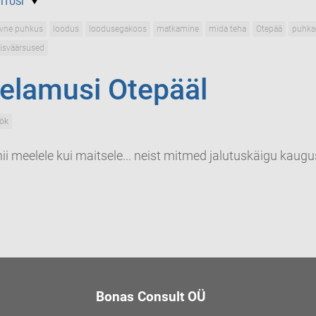
ITUSI
ivne puhkus
loodus
loodusegakoos
matkamine
mida teha
Otepää
puhka
isväärsused
elamusi Otepääl
ök
i meelele kui maitsele... neist mitmed jalutuskäigu kaugu
Bonas Consult OÜ