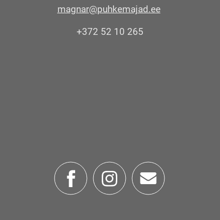
magnar@puhkemajad.ee
+372 52 10 265