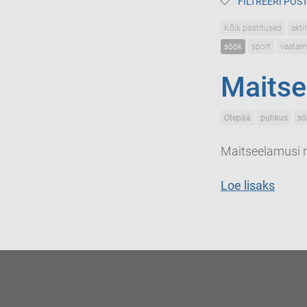
FILTREERI POST
Kõik postitused
akti
söök
sport
vaatam
Maitse
Otepää
puhkus
sö
Maitseelamusi ni
Loe lisaks