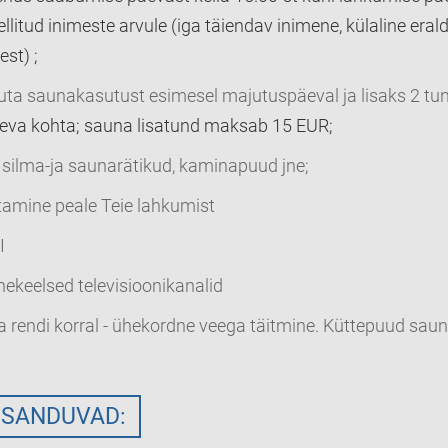
ellitud inimeste arvule (iga täiendav inimene, külaline eral
est) ;
suta saunakasutust esimesel majutuspäeval ja lisaks 2 tun
va kohta; sauna lisatund maksab 15 EUR;
 silma-ja saunarätikud, kaminapuud jne;
tamine peale Teie lahkumist
I
enekeelsed televisioonikanalid
 rendi korral - ühekordne veega täitmine. Küttepuud saun
LISANDUVAD: