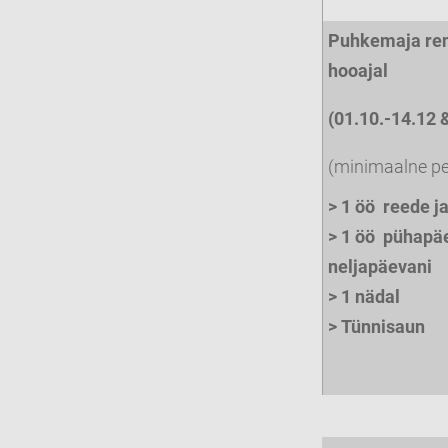
Puhkemaja ren
hooajal
(01.10.-14.12 
(minimaalne pe
> 1 öö reede j
> 1 öö pühapäe
neljapäevani
> 1 nädal
>
Tünnisaun