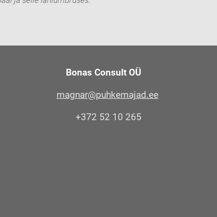
ääl ja selle lähiümbruses
.
Bonas Consult OÜ
magnar@puhkemajad.ee
+372 52 10 265