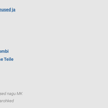
mused ja
Lombi
e Teile
tused nagu MK
varohked