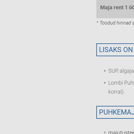
Maja rent 1 öö
*
Toodud hinnad s
LISAKS ON
SUP, algaja
Lombi Puhk
korral).
PUHKEMAJ
majutustee