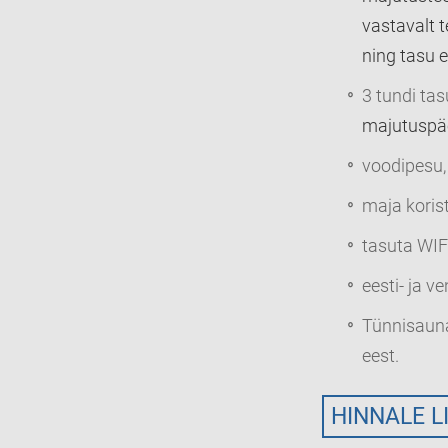
vastavalt t
ning tasu e
3 tundi ta
majutuspäe
voodipesu,
maja koris
tasuta WIF
eesti- ja v
Tünnisauna
eest.
HINNALE 