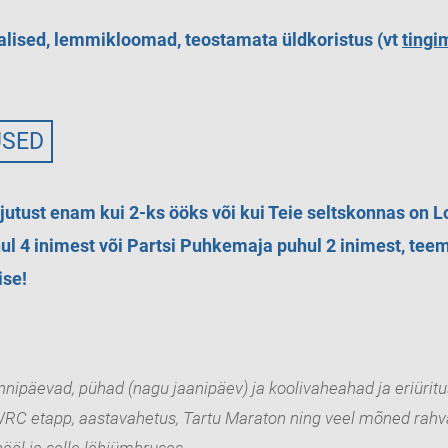
alised, lemmikloomad, teostamata üldkoristus (vt
tingi
USED
jutust enam kui 2-ks ööks või kui Teie seltskonnas on 
 4 inimest või Partsi Puhkemaja puhul 2 inimest, teem
se!
ünnipäevad, pühad (nagu jaanipäev) ja koolivaheahad ja eriüri
 WRC etapp, aastavahetus, Tartu Maraton ning veel mõned rah