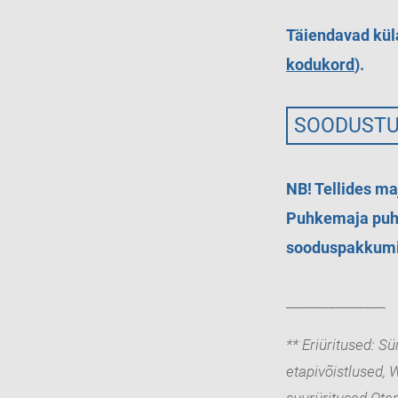
Täiendavad kül
kodukord
).
SOODUST
NB! Tellides ma
Puhkemaja puhul
sooduspakkumi
______________
** Eriüritused: S
etapivõistlused,