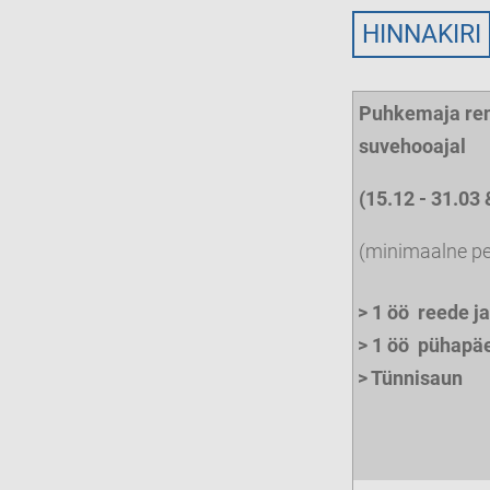
HINNAKIRI
Puhkemaja rent
suvehooajal
(15.12 - 31.03 
(minimaalne pe
> 1 öö reede j
> 1 öö pühapäe
> Tünnisaun