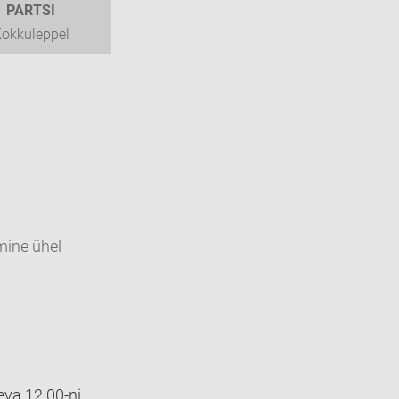
PARTSI
okkuleppel
mine ühel
eva 12.00-ni