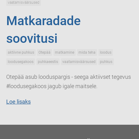
vaatamisväärsused
Matkaradade
soovitusi
aktiivne puhkus
Otepää
matkamine
mida teha
loodus
loodusegakoos
puhkaeestis
vaatamisväärsused
puhkus
Otepää asub looduspargis - seega aktiivset tegevus
#loodusegakoos jagub igale maitsele.
Loe lisaks