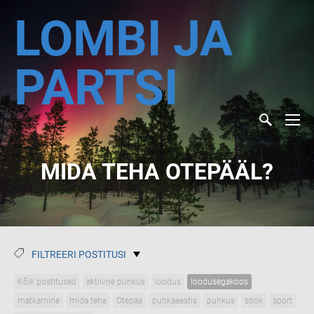
LOMBI JA
PARTSI
MIDA TEHA OTEPÄÄL?
FILTREERI POSTITUSI
Kõik postitused
aktiivne puhkus
loodus
loodusegakoos
matkamine
mida teha
Otepää
puhkaeestis
puhkus
söök
sport