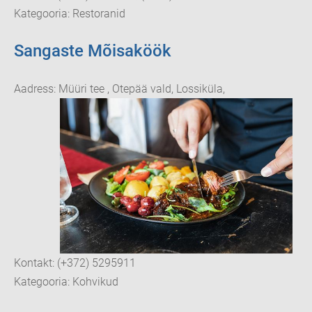
Kategooria: Restoranid
Sangaste Mõisaköök
Aadress: Müüri tee , Otepää vald, Lossiküla,
Kontakt: (+372) 5295911
Kategooria: Kohvikud