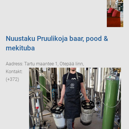
Nuustaku Pruulikoja baar, pood &
mekituba
Aadress: Tartu maantee 1, Otepää linn,
Kontakt:
(+372)