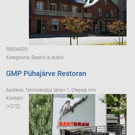
58834005
Kategooria: Baarid ja pubid
GMP Pühajärve Restoran
Aadress: Tennisevälja tänav 1, Otepää linn
Kontakt:
(+372)