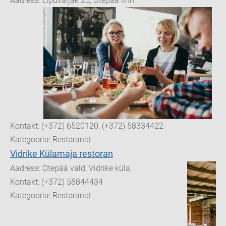
Aadress: Lipuväljak 26, Otepää linn
Kontakt: (+372) 6520120, (+372) 58334422
Kategooria: Restoranid
Vidrike Külamaja restoran
Aadress: Otepää vald, Vidrike küla,
Kontakt: (+372) 58844434
Kategooria: Restoranid