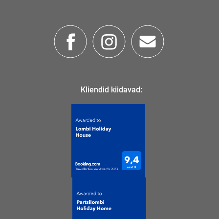
Kliendid kiidavad: