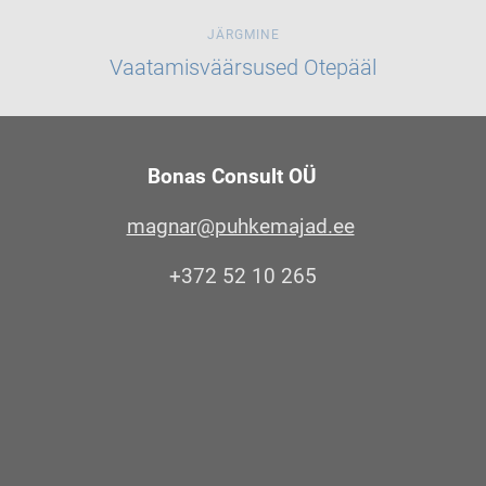
JÄRGMINE
Vaatamisväärsused Otepääl
Bonas Consult OÜ
magnar@puhkemajad.ee
+372 52 10 265