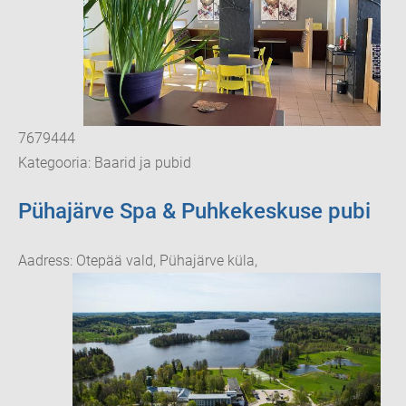
7679444
Kategooria: Baarid ja pubid
Pühajärve Spa & Puhkekeskuse pubi
Aadress: Otepää vald, Pühajärve küla,