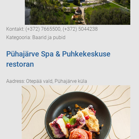
Kontakt: (+372) 7665500, (+372) 5044238
Kategooria: Baarid ja pubid
Pühajärve Spa & Puhkekeskuse
restoran
Aadress: Otepää vald, Pühajärve küla