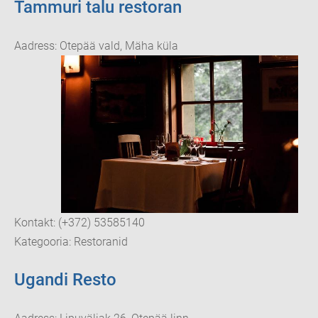
Tammuri talu restoran
Aadress: Otepää vald, Mäha küla
Kontakt: (+372) 53585140
Kategooria: Restoranid
Ugandi Resto