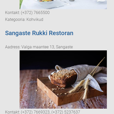
Kontakt: (+372) 7665500
Kategooria: Kohvikud
Sangaste Rukki Restoran
Aadress: Valga maantee 13, Sangaste
Kontakt: (+372) 7669323, (+372) 5237637