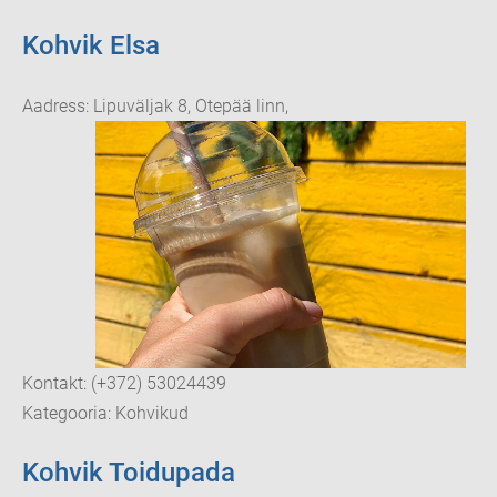
Kohvik Elsa
Aadress: Lipuväljak 8, Otepää linn,
Kontakt: (+372) 53024439
Kategooria: Kohvikud
Kohvik Toidupada