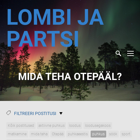
LOMBI JA
PARTSI
MIDA TEHA OTEPÄÄL?
FILTREERI POSTITUSI
Kõik postitused
aktiivne puhkus
loodus
loodusegakoos
matkamine
mida teha
Otepää
puhkaeestis
puhkus
söök
sport