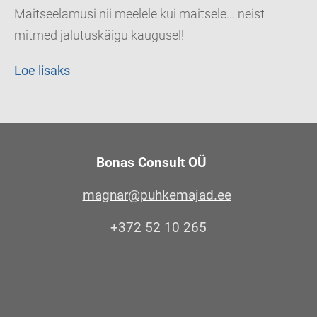
Maitseelamusi nii meelele kui maitsele... neist
mitmed jalutuskäigu kaugusel!
Loe lisaks
Bonas Consult OÜ
magnar@puhkemajad.ee
+372 52 10 265