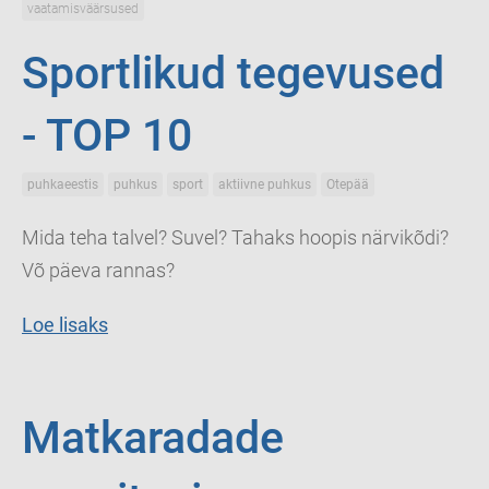
vaatamisväärsused
Sportlikud tegevused
- TOP 10
puhkaeestis
puhkus
sport
aktiivne puhkus
Otepää
Mida teha talvel? Suvel? Tahaks hoopis närvikõdi?
Võ päeva rannas?
Loe lisaks
Matkaradade