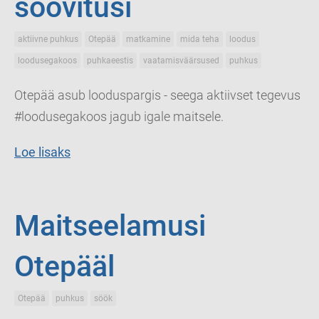
soovitusi
aktiivne puhkus
Otepää
matkamine
mida teha
loodus
loodusegakoos
puhkaeestis
vaatamisväärsused
puhkus
Otepää asub looduspargis - seega aktiivset tegevus
#loodusegakoos jagub igale maitsele.
Loe lisaks
Maitseelamusi
Otepääl
Otepää
puhkus
söök